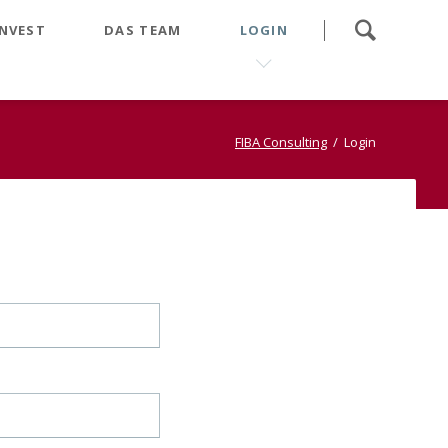
Navigation
INVEST
DAS TEAM
LOGIN
überspringen
achhaltigkeitsstrategie
FIBA Consulting
Login